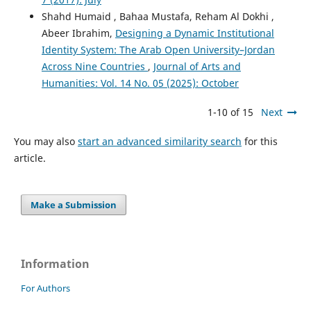
Shahd Humaid , Bahaa Mustafa, Reham Al Dokhi ,
Abeer Ibrahim,
Designing a Dynamic Institutional
Identity System: The Arab Open University–Jordan
Across Nine Countries
,
Journal of Arts and
Humanities: Vol. 14 No. 05 (2025): October
1-10 of 15
Next
You may also
start an advanced similarity search
for this
article.
Make a Submission
Information
For Authors