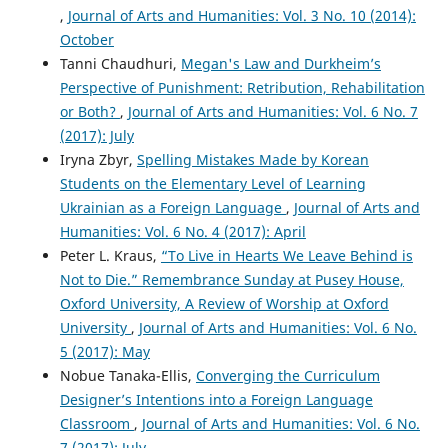
,
Journal of Arts and Humanities: Vol. 3 No. 10 (2014):
October
Tanni Chaudhuri,
Megan's Law and Durkheim’s
Perspective of Punishment: Retribution, Rehabilitation
or Both?
,
Journal of Arts and Humanities: Vol. 6 No. 7
(2017): July
Iryna Zbyr,
Spelling Mistakes Made by Korean
Students on the Elementary Level of Learning
Ukrainian as a Foreign Language
,
Journal of Arts and
Humanities: Vol. 6 No. 4 (2017): April
Peter L. Kraus,
“To Live in Hearts We Leave Behind is
Not to Die.” Remembrance Sunday at Pusey House,
Oxford University, A Review of Worship at Oxford
University
,
Journal of Arts and Humanities: Vol. 6 No.
5 (2017): May
Nobue Tanaka-Ellis,
Converging the Curriculum
Designer’s Intentions into a Foreign Language
Classroom
,
Journal of Arts and Humanities: Vol. 6 No.
7 (2017): July