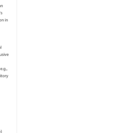
an
's
on in
l
usive
e.g.,
sitory
n
e)