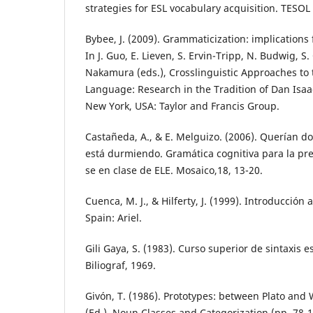
strategies for ESL vocabulary acquisition. TESOL 
Bybee, J. (2009). Grammaticization: implications 
In J. Guo, E. Lieven, S. Ervin-Tripp, N. Budwig, S.
Nakamura (eds.), Crosslinguistic Approaches to 
Language: Research in the Tradition of Dan Isaac
New York, USA: Taylor and Francis Group.
Castañeda, A., & E. Melguizo. (2006). Querían d
está durmiendo. Gramática cognitiva para la pre
se en clase de ELE. Mosaico,18, 13-20.
Cuenca, M. J., & Hilferty, J. (1999). Introducción a
Spain: Ariel.
Gili Gaya, S. (1983). Curso superior de sintaxis 
Biliograf, 1969.
Givón, T. (1986). Prototypes: between Plato and W
(Ed.), Noun Classes and Categorization (pp. 78-1