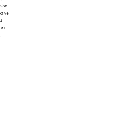
sion
ctive
nd
work
).