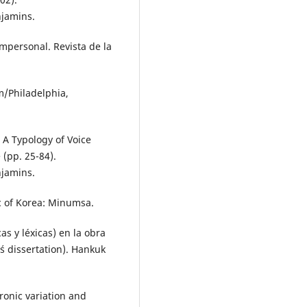
njamins.
impersonal. Revista de la
m/Philadelphia,
 A Typology of Voice
 (pp. 25-84).
njamins.
ic of Korea: Minumsa.
cas y léxicas) en la obra
s dissertation). Hankuk
ronic variation and