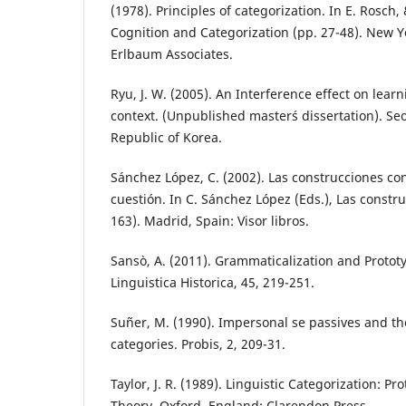
(1978). Principles of categorization. In E. Rosch, 
Cognition and Categorization (pp. 27-48). New 
Erlbaum Associates.
Ryu, J. W. (2005). An Interference effect on learni
context. (Unpublished master´s dissertation). Seo
Republic of Korea.
Sánchez López, C. (2002). Las construcciones con
cuestión. In C. Sánchez López (Eds.), Las constru
163). Madrid, Spain: Visor libros.
Sansò, A. (2011). Grammaticalization and Prototyp
Linguistica Historica, 45, 219-251.
Suñer, M. (1990). Impersonal se passives and th
categories. Probis, 2, 209-31.
Taylor, J. R. (1989). Linguistic Categorization: Pr
Theory. Oxford, England: Clarendon Press.