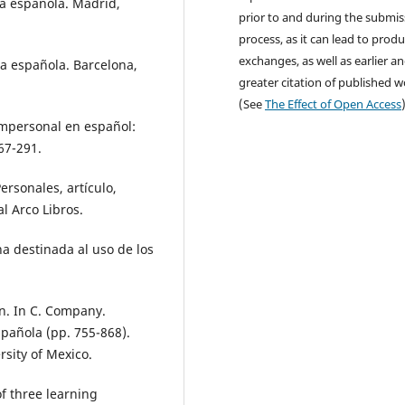
ua española. Madrid,
prior to and during the submis
process, as it can lead to produ
exchanges, as well as earlier a
ica española. Barcelona,
greater citation of published 
(See
The Effect of Open Access
 impersonal en español:
267-291.
ersonales, artículo,
l Arco Libros.
na destinada al uso de los
ión. In C. Company.
spañola (pp. 755-868).
sity of Mexico.
of three learning