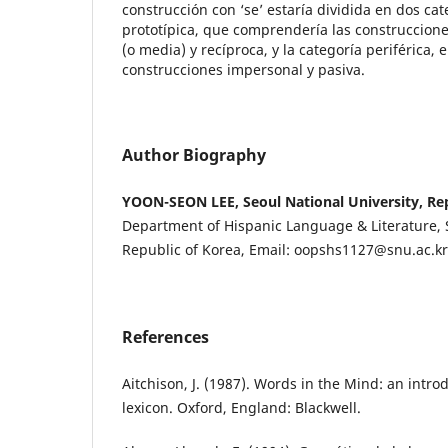
construcción con ‘se’ estaría dividida en dos cat
prototípica, que comprendería las construcciones
(o media) y recíproca, y la categoría periférica, 
construcciones impersonal y pasiva.
Author Biography
YOON-SEON LEE, Seoul National University, Rep
Department of Hispanic Language & Literature, S
Republic of Korea, Email: oopshs1127@snu.ac.kr
References
Aitchison, J. (1987). Words in the Mind: an intro
lexicon. Oxford, England: Blackwell.