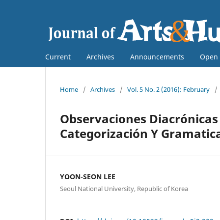
Current
Archives
Announcements
Open 
Home
/
Archives
/
Vol. 5 No. 2 (2016): February
/
Observaciones Diacrónicas S
Categorización Y Gramatica
YOON-SEON LEE
Seoul National University, Republic of Korea