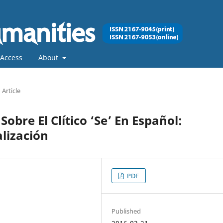
Access
About
Article
obre El Clítico ‘Se’ En Español:
lización
PDF
Published