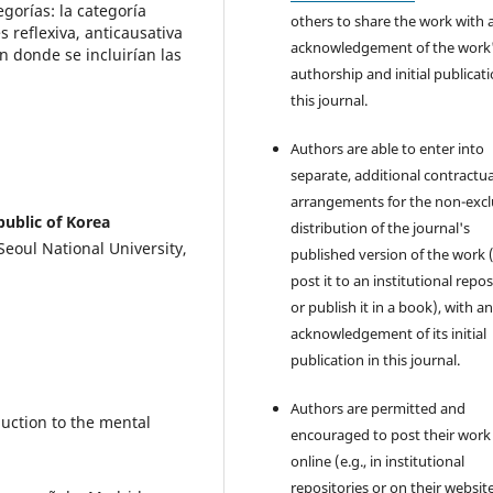
egorías: la categoría
others to share the work with 
 reflexiva, anticausativa
acknowledgement of the work
en donde se incluirían las
authorship and initial publicati
this journal.
Authors are able to enter into
separate, additional contractua
arrangements for the non-excl
ublic of Korea
distribution of the journal's
eoul National University,
published version of the work (
post it to an institutional repo
or publish it in a book), with a
acknowledgement of its initial
publication in this journal.
Authors are permitted and
duction to the mental
encouraged to post their work
online (e.g., in institutional
repositories or on their websit