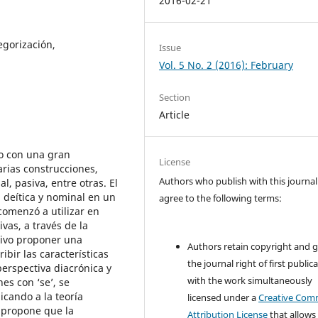
2016-02-21
tegorización,
Issue
Vol. 5 No. 2 (2016): February
Section
Article
jo con una gran
License
arias construcciones,
Authors who publish with this journal
l, pasiva, entre otras. El
n deítica y nominal en un
agree to the following terms:
 comenzó a utilizar en
vas, a través de la
etivo proponer una
Authors retain copyright and 
ibir las características
the journal right of first public
perspectiva diacrónica y
with the work simultaneously
nes con ‘se’, se
icando a la teoría
licensed under a
Creative Co
 propone que la
Attribution License
that allows