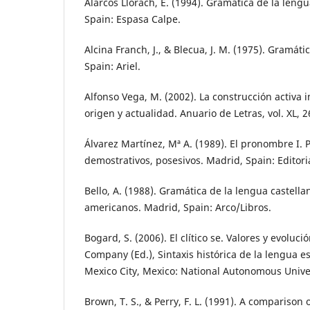
Alarcos Llorach, E. (1994). Gramática de la leng
Spain: Espasa Calpe.
Alcina Franch, J., & Blecua, J. M. (1975). Gramát
Spain: Ariel.
Alfonso Vega, M. (2002). La construcción activa
origen y actualidad. Anuario de Letras, vol. XL, 
Álvarez Martínez, Mª A. (1989). El pronombre I. P
demostrativos, posesivos. Madrid, Spain: Editoria
Bello, A. (1988). Gramática de la lengua castella
americanos. Madrid, Spain: Arco/Libros.
Bogard, S. (2006). El clítico se. Valores y evoluc
Company (Ed.), Sintaxis histórica de la lengua e
Mexico City, Mexico: National Autonomous Univer
Brown, T. S., & Perry, F. L. (1991). A comparison 