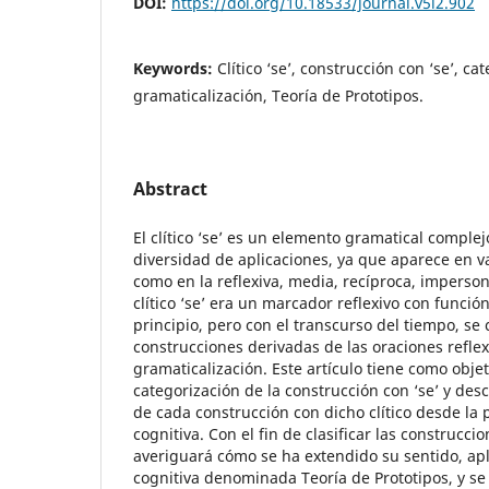
DOI:
https://doi.org/10.18533/journal.v5i2.902
Keywords:
Clítico ‘se’, construcción con ‘se’, ca
gramaticalización, Teoría de Prototipos.
Abstract
El clítico ‘se’ es un elemento gramatical comple
diversidad de aplicaciones, ya que aparece en v
como en la
reflexiva, media, recíproca, impersona
clítico ‘se’ era un marcador reflexivo con funció
principio, pero con el transcurso del tiempo, se
construcciones derivadas de las oraciones reflexi
gramaticalización. Este artículo tiene como obj
categorización de la construcción con ‘se’ y descr
de cada construcción con dicho clítico desde la 
cognitiva. Con el fin de clasificar las construccio
averiguará cómo se ha extendido su sentido, apl
cognitiva denominada Teoría de Prototipos, y se