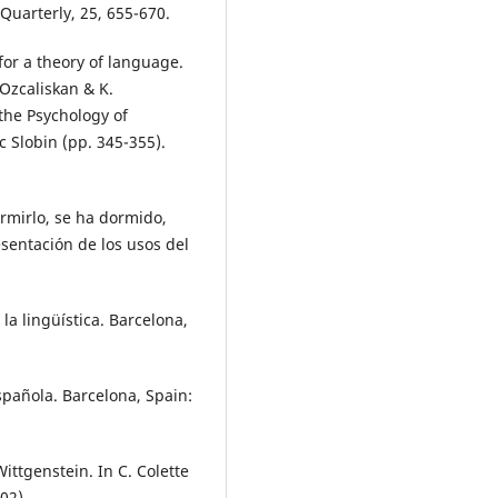
Quarterly, 25, 655-670.
for a theory of language.
 Ozcaliskan & K.
the Psychology of
 Slobin (pp. 345-355).
ormirlo, se ha dormido,
sentación de los usos del
 la lingüística. Barcelona,
española. Barcelona, Spain:
ittgenstein. In C. Colette
02).