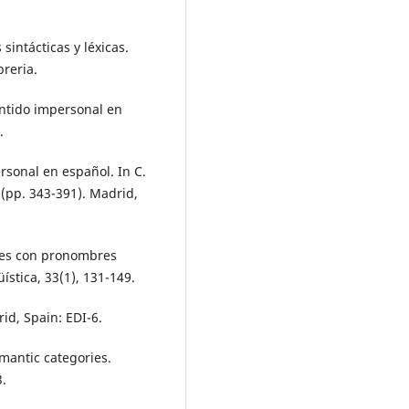
sintácticas y léxicas.
reria.
entido impersonal en
.
rsonal en español. In C.
 (pp. 343-391). Madrid,
ones con pronombres
üística, 33(1), 131-149.
id, Spain: EDI-6.
emantic categories.
3.